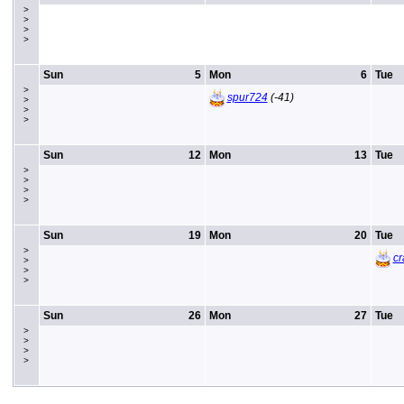
>
>
>
>
Sun
5
Mon
6
Tue
>
spur724
(-41)
>
>
>
Sun
12
Mon
13
Tue
>
>
>
>
Sun
19
Mon
20
Tue
>
c
>
>
>
Sun
26
Mon
27
Tue
>
>
>
>